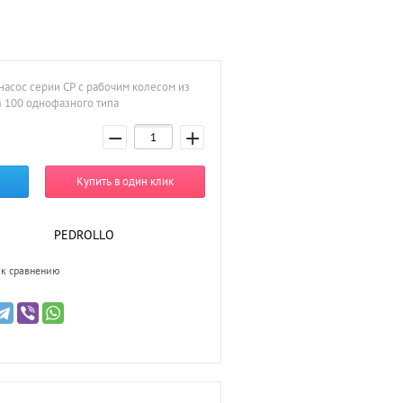
асос серии CP с рабочим колесом из
m 100 однофазного типа
−
+
Купить в один клик
PEDROLLO
к сравнению