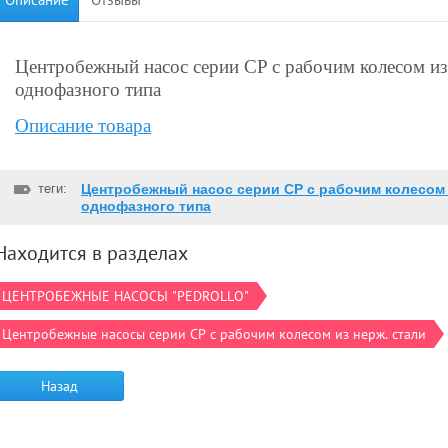
Центробежный насос серии CP с рабочим колесом из
однофазного типа
Описание товара
теги:
Центробежный насос серии CP с рабочим колесом 
однофазного типа
Находится в разделах
ЦЕНТРОБЕЖНЫЕ НАСОСЫ "PEDROLLO"
Центробежные насосы серии CP с рабочим колесом из нерж. стали
Назад